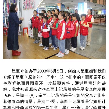
星宝伞创办于2003年6月5日，创始人星宝姐和我们
介绍了星宝伞原创的“一周伞”，这七把伞的伞面图案不仅
色彩鲜艳而且图案还非常新颖独特，通过星宝姐的讲
解，我才知道原来这些伞面上记录着的是星宝伞的发展
历程：星期一·贵，伞面上记录的是星宝姐的父亲走街串
巷修雨伞的情景；星期二·爱，伞面上记录着星宝姐用计
算机和外商谈成的第一笔生意；星期三·善，星宝伞被外